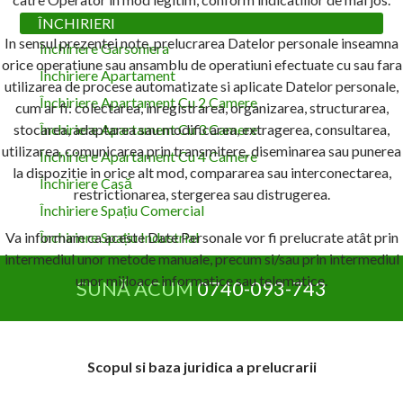
ÎNCHIRIERI
In sensul prezentei note, prelucrarea Datelor personale inseamna
Închiriere Garsoniera
orice operatiune sau ansamblu de operatiuni efectuate cu sau fara
Închiriere Apartament
utilizarea de procese automatizate si aplicate Datelor personale,
Închiriere Apartament Cu 2 Camere
cum ar fi: colectarea, inregistrarea, organizarea, structurarea,
stocarea, adaptarea sau modificarea, extragerea, consultarea,
Închiriere Apartament Cu 3 Camere
utilizarea, comunicarea prin transmitere, diseminarea sau punerea
Închiriere Apartament Cu 4 Camere
la dispozitie in orice alt mod, compararea sau interconectarea,
Închiriere Casă
restrictionarea, stergerea sau distrugerea.
Închiriere Spațiu Comercial
Va informam ca aceste Date Personale vor fi prelucrate atât prin
Închiriere Spațiu Industrial
intermediul unor metode manuale, precum si/sau prin intermediul
unor mijloace informatice sau telematice.
SUNĂ ACUM
0740-093-743
Scopul si baza juridica a prelucrarii