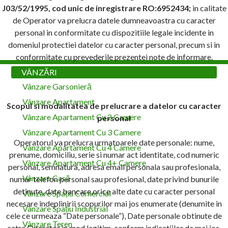
J03/52/1995, cod unic de inregistrare RO:6952434;
in calitate
de Operator va prelucra datele dumneavoastra cu caracter
personal in conformitate cu dispozitiile legale incidente in
domeniul protectiei datelor cu caracter personal, precum si in
conformitate cu prevederile prezentei note de informare.
VÂNZĂRI
Vânzare Garsonieră
Vânzare Apartament
Scopul si modalitatea de prelucrare a datelor cu caracter
Vânzare Apartament Cu 2 Camere
personal
Vânzare Apartament Cu 3 Camere
Operatorul va prelucra urmatoarele date personale: nume,
Vânzare Apartament Cu 4 Camere
prenume, domiciliu, serie si numar act identitate, cod numeric
Vânzare Apartament Cu 4+ Camere
personal, semnatura, adresa email personala sau profesionala,
Vânzare Casă
numar telefon personal sau profesional, date privind bunurile
detinute, date bancare,orice alte date cu caracter personal
Vânzare Spațiu Comercial
necesare indeplinirii scopurilor mai jos enumerate (denumite in
Vânzare Spațiu Industrial
cele ce urmeaza “Date personale”), Date personale obtinute de
Vânzare Teren
catre Operator in mod legitim, conform indicatiilor de mai jos.