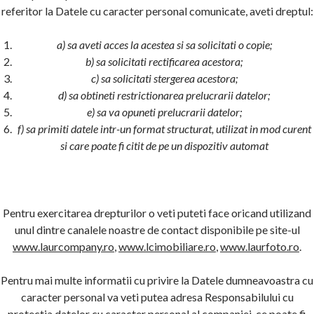
referitor la Datele cu caracter personal comunicate, aveti dreptul:
a) sa aveti acces la acestea si sa solicitati o copie;
b) sa solicitati rectificarea acestora;
c) sa solicitati stergerea acestora;
d) sa obtineti restrictionarea prelucrarii datelor;
e) sa va opuneti prelucrarii datelor;
f) sa primiti datele intr-un format structurat, utilizat in mod curent
si care poate fi citit de pe un dispozitiv automat
Pentru exercitarea drepturilor o veti puteti face oricand utilizand
unul dintre canalele noastre de contact disponibile pe site-ul
www.laurcompany.ro
,
www.lcimobiliare.ro
,
www.laurfoto.ro
.
Pentru mai multe informatii cu privire la Datele dumneavoastra cu
caracter personal va veti putea adresa Responsabilului cu
protectia datelor cu caracter personal al companiei, ce poate fi