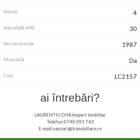
Nivele
4
Suprafață utilă
30
An construcție
1987
Mobilată
Da
Cod
LC2157
ai întrebări?
LAURENTIU DINUexpert imobiliar
Telefon:0740 093 743
E-mail:vanzari@lcimobiliare.ro