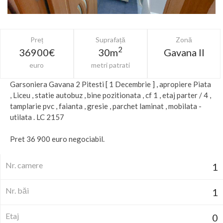
Preț
Suprafață
Zonă
2
36900€
30m
Gavana II
euro
metri patrati
Garsoniera Gavana 2 Pitesti [ 1 Decembrie ] , apropiere Piata
, Liceu , statie autobuz , bine pozitionata , cf 1 , etaj parter / 4 ,
tamplarie pvc , faianta , gresie , parchet laminat , mobilata -
utilata . LC 2157
Pret 36 900 euro negociabil.
Nr. camere
1
Nr. băi
1
Etaj
0