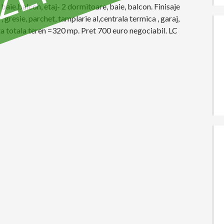
 baie,balcon, etaj- 2 dormitoare, baie, balcon. Finisaje
ta , gresie, parchet, tamplarie al,centrala termica , garaj,
a totala teren =320 mp. Pret 700 euro negociabil. LC