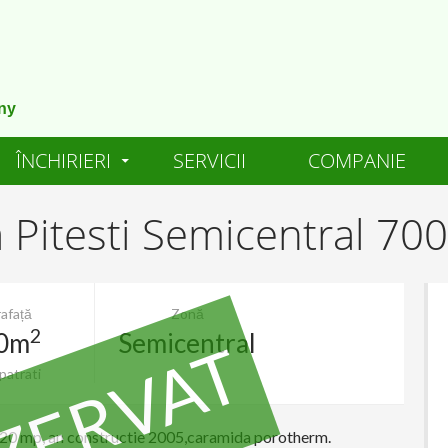
ny
ÎNCHIRIERI
SERVICII
COMPANIE
a Pitesti Semicentral 7
afață
Zonă
2
0m
Semicentral
ZERVAT
patrati
 220 mp, an constructie 2005,caramida porotherm.