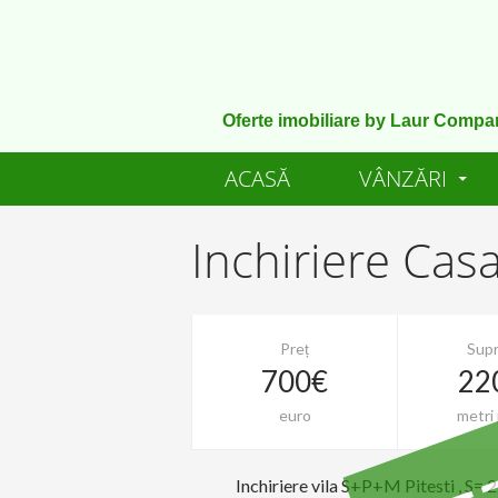
Oferte imobiliare by Laur Compa
ACASĂ
VÂNZĂRI
Inchiriere Cas
Preț
Supr
700€
22
RE
euro
metri 
Inchiriere vila S+P+M Pitesti , S=