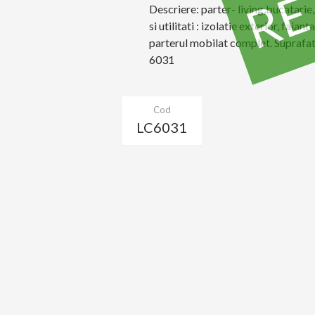
Descriere: parter- living,bucatarie,
si utilitati : izolatie exterior, faian
parterul mobilat complet. Suprafat
6031
Cod
LC6031