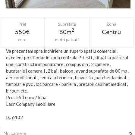
Preț
Suprafață
Zonă
2
550€
80m
Centru
euro
metri patrati
Va prezentam spre inchiriere un superb spatiu comercial ,
excelent pozitionat in zona centrala Pitesti , situat la parterul
unei constructii impunatoare , compus din : 2 camere ,
bucatarie [ camera ] , 2 bai , balcon , avand suprafata de 80 mp ,
aer conditionat , centrala termica , travertin , parchet laminat ,
tamplarie pvc , loc parcare / bariera , pretabil cabinet medical ,
birouri etc.
Pret 550 euro / luna
Laur Company imobiliare
LC 6102
Nr. camere
3