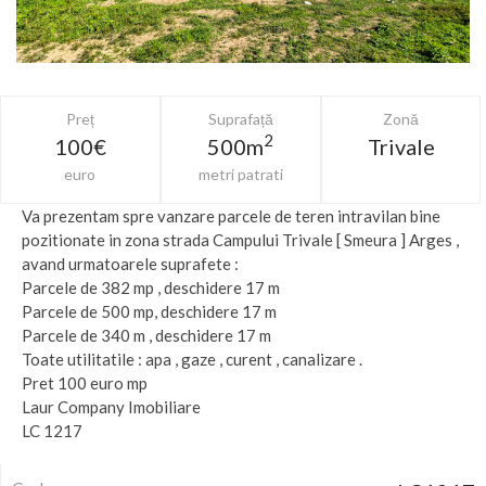
Preț
Suprafață
Zonă
2
100€
500m
Trivale
euro
metri patrati
Va prezentam spre vanzare parcele de teren intravilan bine
pozitionate in zona strada Campului Trivale [ Smeura ] Arges ,
avand urmatoarele suprafete :
Parcele de 382 mp , deschidere 17 m
Parcele de 500 mp, deschidere 17 m
Parcele de 340 m , deschidere 17 m
Toate utilitatile : apa , gaze , curent , canalizare .
Pret 100 euro mp
Laur Company Imobiliare
LC 1217